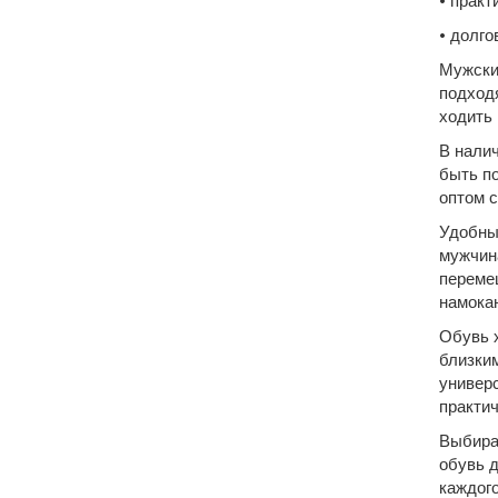
• практ
• долго
Мужски
подходя
ходить 
В налич
быть по
оптом с
Удобны
мужчин
переме
намокан
Обувь х
близким
универ
практич
Выбирай
обувь д
каждого