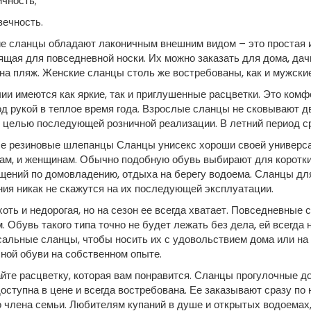
ичность;
вечность.
е сланцы обладают лаконичным внешним видом – это простая и
щая для повседневной носки. Их можно заказать для дома, дач
на пляж. Женские сланцы столь же востребованы, как и мужские
ии имеются как яркие, так и приглушенные расцветки. Это комф
д рукой в теплое время года. Взрослые сланцы не сковывают дв
 целью последующей розничной реализации. В летний период ср
е резиновые шлепанцы Сланцы унисекс хороши своей универсаль
ам, и женщинам. Обычно подобную обувь выбирают для коротких
щений по домовладению, отдыха на берегу водоема. Сланцы для
ия никак не скажутся на их последующей эксплуатации.
оть и недорогая, но на сезон ее всегда хватает. Повседневные 
. Обувь такого типа точно не будет лежать без дела, ей всегда
сальные сланцы, чтобы носить их с удовольствием дома или н
ной обуви на собственном опыте.
те расцветку, которая вам понравится. Сланцы прогулочные до
оступна в цене и всегда востребована. Ее заказывают сразу по
 члена семьи. Любителям купаний в душе и открытых водоемах, 