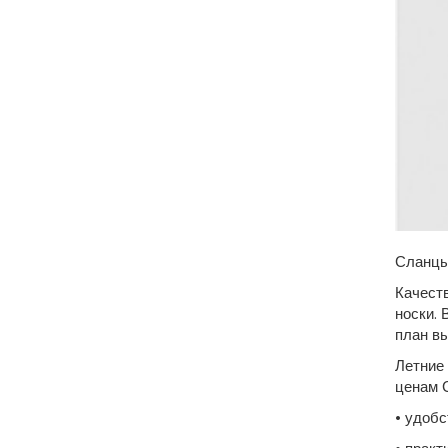
Сланцы
Качест
носки. 
план вы
Летние
ценам 
• удобс