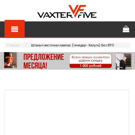
Главная
Штаны+листочка+лампас (тенедер- Калуга) Без ВТО