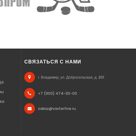
СВЯЗАТЬСЯ С НАМИ
г. Владимир, ул. Добросельская, д. 201
да
ры
+7 (900) 474-30-00
ки
zakaz@vaxterfive.ru