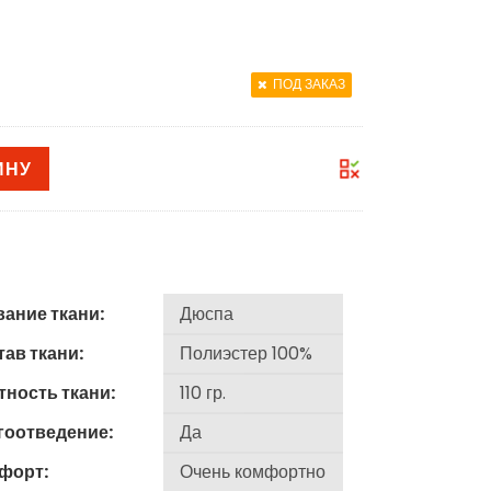
ПОД ЗАКАЗ
ИНУ
вание ткани:
ав ткани:
тность ткани:
гоотведение:
форт: