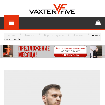
Главная
Каталог
Верхняя одежда
Анораки
Анорак
унисекс Walker