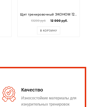
Щит тренировочный ЭКОНОМ 1200х900 мм из оргстекла 8мм на металлической раме
13200 руб.
12 000 руб.
700
В КОРЗИНУ
Качество
Износостойкие материалы для
изнурительных тренировок