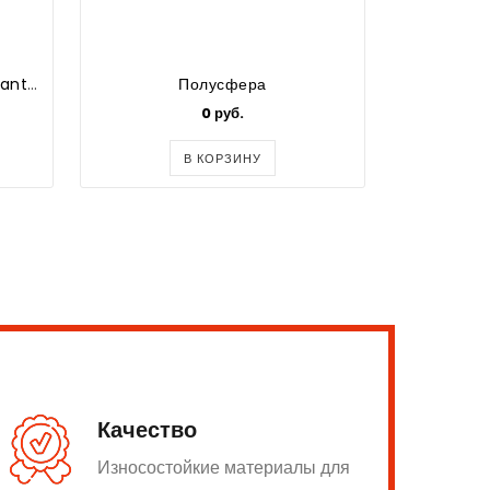
Мяч футбольный Select Brillant Super FIFA
Полусфера
0 руб.
2700
В КОРЗИНУ
Качество
Износостойкие материалы для