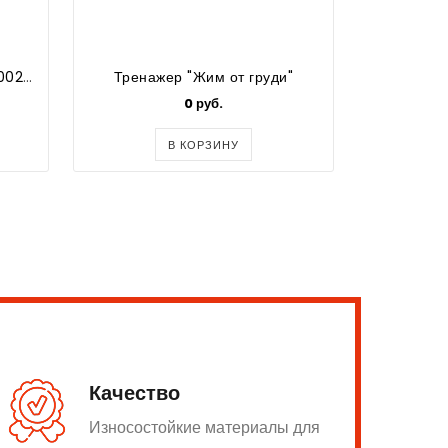
Сетка заградительная арт. 10026 (24*3) - 1 шт, цвет - белый
Тренажер "Жим от груди"
0 руб.
800
В КОРЗИНУ
Качество
Износостойкие материалы для