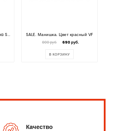
SALE Мяч футбольный Reema Sport №5
SALE. Манишка. Цвет красный VF
800 руб.
690 руб.
800
В КОРЗИНУ
Качество