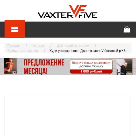
Главная
Каталог
Для новой категории
Единичные изделия
Худи унисекс Lord-Джентльмен IV бежевый р.XS