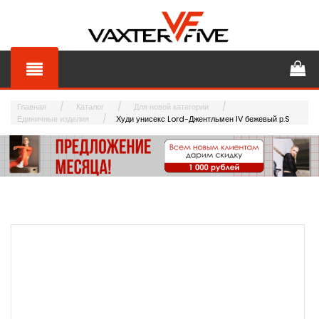
Главная
Каталог
Для новой категории
Единичные изделия
Худи унисекс Lord-Джентльмен IV бежевый р.S