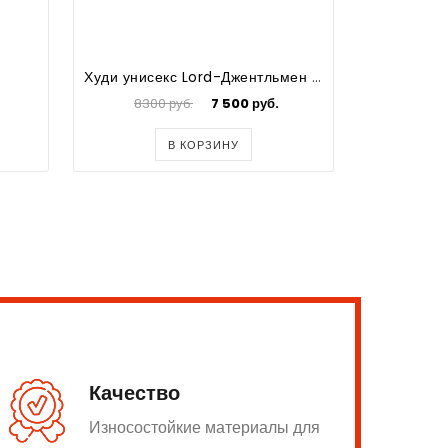
Худи унисекс Lord-Джентльмен IV бежевый р.XS
8300 руб.
7 500 руб.
600
В КОРЗИНУ
Качество
Износостойкие материалы для