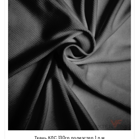
Ткань КЛС 130гр полиэстер 1 п.м