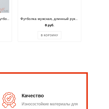
Футболка спортивная для футбола для девочек Prima
Футболка мужская, длинный рукав, цвет черный, термотрансфер р.L
XZIP
0 руб.
В КОРЗИНУ
Качество
Износостойкие материалы для