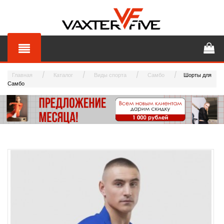
Главная
Каталог
Виды спорта
Самбо
Шорты для
Самбо