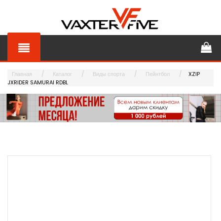
Главная
Каталог
Виды спорта
Пейнтбол
XZIP
JXRIDER SAMURAI RDBL