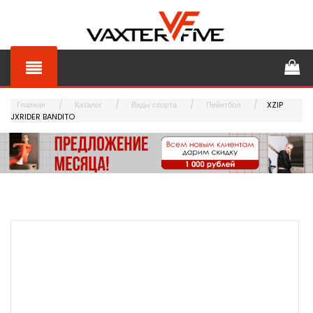
Главная
Каталог
Виды спорта
Пейнтбол
XZIP
JXRIDER BANDITO