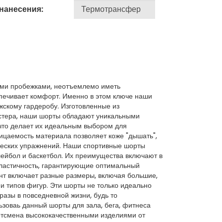
 нанесения:
ими пробежками, неотъемлемо иметь
спечивает комфорт. Именно в этом ключе наши
скому гардеробу. Изготовленные из
эстера, наши шорты обладают уникальными
что делает их идеальным выбором для
ицаемость материала позволяет коже "дышать",
ческих упражнений. Наши спортивные шорты
олейбол и баскетбол. Их преимущества включают в
эластичность, гарантирующие оптимальный
нт включает разные размеры, включая большие,
и типов фигур. Эти шорты не только идеально
разы в повседневной жизни, будь то
зоваь данный шорты для зала, бега, фитнеса
ртсмена высококачественными изделиями от