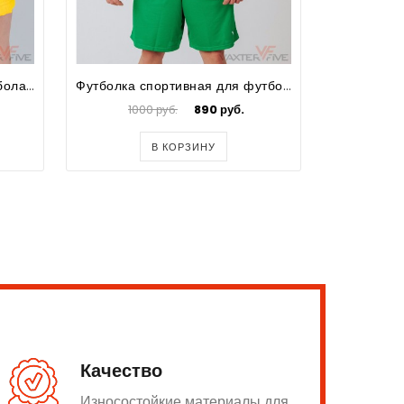
Шорты спортивные для футбола для девочек Prima
Футболка спортивная для футбола мужская Prima Big Size
1000 руб.
890 руб.
100
В КОРЗИНУ
Качество
Износостойкие материалы для