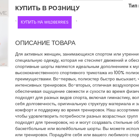
Тип
КУПИТЬ В РОЗНИЦУ
`
КУПИТЬ НА WILDBERRIES
`
ОПИСАНИЕ ТОВАРА
Для активных женщин, занимающихся спортом или утренн
специальную одежду, которая не стесняет движений и обе
спортивные шорты являются идеальным дополнением к муж
высококачественного спортивного трикотажа из 100% поли
преимуществами. Во-первых, полиэстер быстро высыхает, 
интенсивных тренировок. Во-вторых, отличная воздухопрон
обеспечивая ощущение свежести и сухости во время физи
подходят для разных видов спорта, включая гимнастику, в
себя долговечность, оригинальную структуру материала и 
комфорт и поддержку во время тренировок. Наш ассортиме
чтобы удовлетворить потребности разных возрастных групп 
подходят для тренировок, но и могут создавать стильные об
баскетбольные или волейбольные шорты. Вы можете исполь
или тренировок. Порадуйте себя или вашего любимого спо