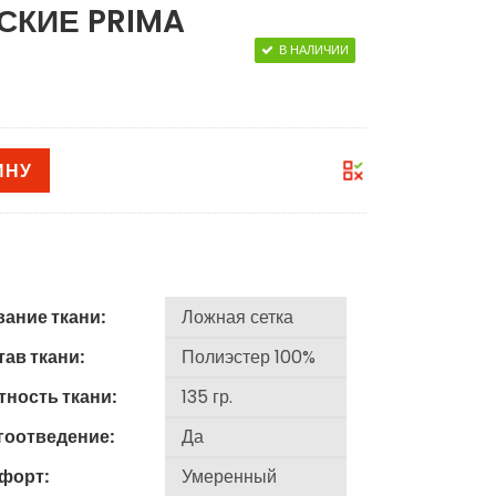
КИЕ PRIMA
В НАЛИЧИИ
ИНУ
вание ткани:
ав ткани:
тность ткани:
гоотведение:
форт: