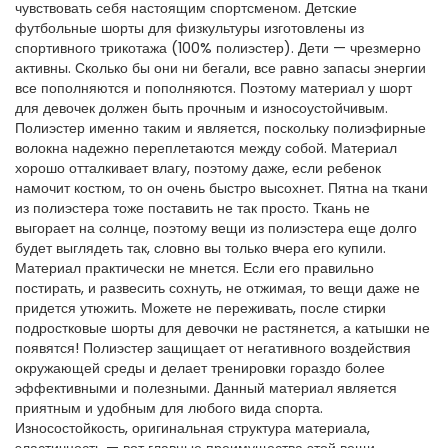
чувствовать себя настоящим спортсменом. Детские
футбольные шорты для физкультуры изготовлены из
спортивного трикотажа (100% полиэстер). Дети — чрезмерно
активны. Сколько бы они ни бегали, все равно запасы энергии
все пополняются и пополняются. Поэтому материал у шорт
для девочек должен быть прочным и износоустойчивым.
Полиэстер именно таким и является, поскольку полиэфирные
волокна надежно переплетаются между собой. Материал
хорошо отталкивает влагу, поэтому даже, если ребенок
намочит костюм, то он очень быстро высохнет. Пятна на ткани
из полиэстера тоже поставить не так просто. Ткань не
выгорает на солнце, поэтому вещи из полиэстера еще долго
будет выглядеть так, словно вы только вчера его купили.
Материал практически не мнется. Если его правильно
постирать, и развесить сохнуть, не отжимая, то вещи даже не
придется утюжить. Можете не переживать, после стирки
подростковые шорты для девочки не растянется, а катышки не
появятся! Полиэстер защищает от негативного воздействия
окружающей среды и делает тренировки гораздо более
эффективными и полезными. Данный материал является
приятным и удобным для любого вида спорта.
Износостойкость, оригинальная структура материала,