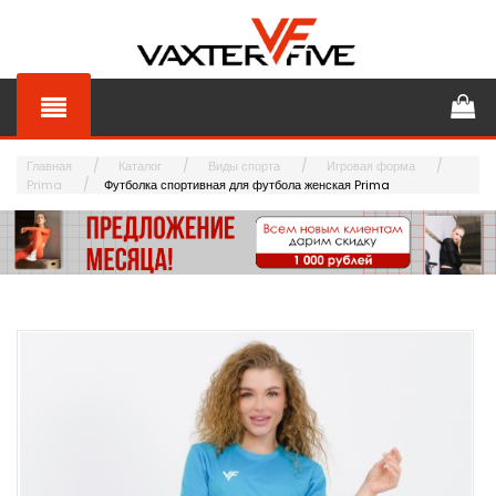
Главная
Каталог
Виды спорта
Игровая форма
Prima
Футболка спортивная для футбола женская Prima