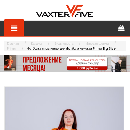
Главная
Каталог
Виды спорта
Игровая форма
Prima
Футболка спортивная для футбола женская Prima Big Size