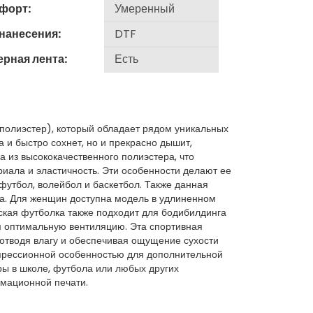
форт:
 нанесения:
ерная лента:
 полиэстер), который обладает рядом уникальных
а и быстро сохнет, но и прекрасно дышит,
 из высококачественного полиэстера, что
риала и эластичность. Эти особенности делают ее
футбол, волейбол и баскетбол. Также данная
са. Для женщин доступна модель в удлиненном
ская футболка также подходит для бодибилдинга
м оптимальную вентиляцию. Эта спортивная
 отводя влагу и обеспечивая ощущение сухости
мпрессионной особенностью для дополнительной
ры в школе, футбола или любых других
имационной печати.