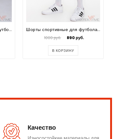
Футболка спортивная для футбола женская Prima Big Size
Шорты спортивные для футбола мужские Prima
1000 руб.
890 руб.
100
В КОРЗИНУ
Качество
Износостойкие материалы для