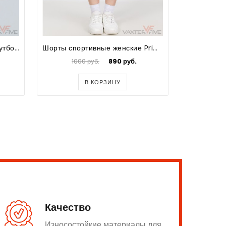
Футболка спортивная для футбола для девочек Prima
Шорты спортивные женские Prima
1000 руб.
890 руб.
100
В КОРЗИНУ
Качество
Износостойкие материалы для