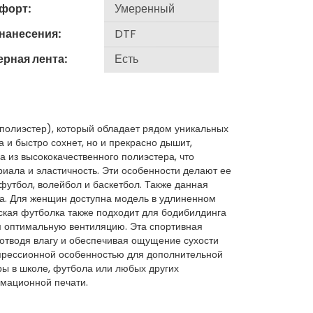
форт:
 нанесения:
ерная лента:
 полиэстер), который обладает рядом уникальных
а и быстро сохнет, но и прекрасно дышит,
 из высококачественного полиэстера, что
риала и эластичность. Эти особенности делают ее
футбол, волейбол и баскетбол. Также данная
са. Для женщин доступна модель в удлиненном
ская футболка также подходит для бодибилдинга
м оптимальную вентиляцию. Эта спортивная
 отводя влагу и обеспечивая ощущение сухости
мпрессионной особенностью для дополнительной
ры в школе, футбола или любых других
имационной печати.