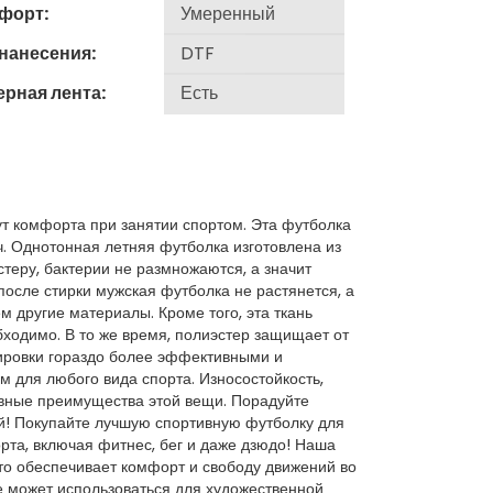
форт:
 нанесения:
ерная лента:
т комфорта при занятии спортом. Эта футболка
ч. Однотонная летняя футболка изготовлена из
теру, бактерии не размножаются, а значит
после стирки мужская футболка не растянется, а
ем другие материалы. Кроме того, эта ткань
обходимо. В то же время, полиэстер защищает от
ировки гораздо более эффективными и
 для любого вида спорта. Износостойкость,
авные преимущества этой вещи. Порадуйте
й! Покупайте лучшую спортивную футболку для
рта, включая фитнес, бег и даже дзюдо! Наша
то обеспечивает комфорт и свободу движений во
е может использоваться для художественной