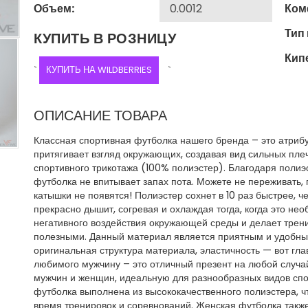
Объем:
Ком
Тип
КУПИТЬ В РОЗНИЦУ
Кип
`
КУПИТЬ НА WILDBERRIES
`
ОПИСАНИЕ ТОВАРА
Классная спортивная футболка нашего бренда – это атрибу
притягивает взгляд окружающих, создавая вид сильных пле
спортивного трикотажа (100% полиэстер). Благодаря полиэс
футболка не впитывает запах пота. Можете не переживать, 
катышки не появятся! Полиэстер сохнет в 10 раз быстрее, ч
прекрасно дышит, согревая и охлаждая тогда, когда это не
негативного воздействия окружающей среды и делает трен
полезными. Данный материал является приятным и удобным
оригинальная структура материала, эластичность — вот гл
любимого мужчину – это отличный презент на любой случа
мужчин и женщин, идеальную для разнообразных видов спо
футболка выполнена из высококачественного полиэстера, ч
время тренировок и соревнований. Женская футболка такж