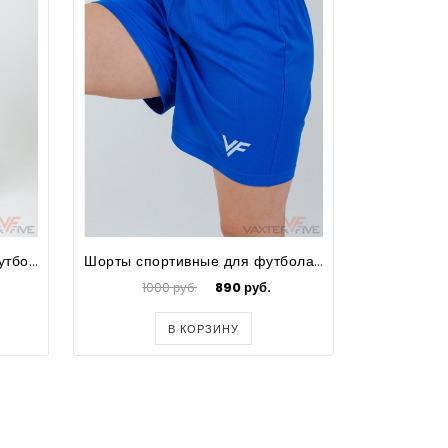
Футболка спортивная для футбола мужская Prima Big Size
Шорты спортивные для футбола для девочек Prima
1000 руб.
890 руб.
100
В КОРЗИНУ