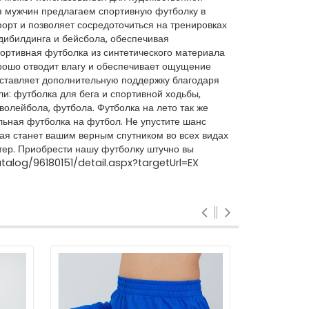
ля мужчин предлагаем спортивную футболку в
орт и позволяет сосредоточиться на тренировках
дибилдинга и бейсбола, обеспечивая
ортивная футболка из синтетического материала
орошо отводит влагу и обеспечивает ощущение
оставляет дополнительную поддержку благодаря
и: футболка для бега и спортивной ходьбы,
 волейбола, футбола. Футболка на лето так же
льная футболка на футбол. Не упустите шанс
ая станет вашим верным спутником во всех видах
тер. Приобрести нашу футболку штучно вы
atalog/96180151/detail.aspx?targetUrl=EX