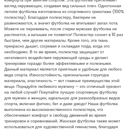
комфорта при занятии спортом. Эта футболка притягивает
взгляд окружающих, создавая вид сильных плеч. Однотонная
летняя футболка изготовлена из спортивного трикотажа (100%
полиэстер). Благодаря полиэстеру, бактерии не
размножаются, а значит футболка не впитывает запах пота.
Можете не переживать, после стирки мужская футболка не
растянется, а катышки не появятся! Полиэстер сохнет в 10 раз
быстрее, чем другие материалы. Кроме того, эта ткань
прекрасно дышит, согревая и охлаждая тогда, когда это
необходимо. В то же время, полиэстер защищает от
негативного воздействия окружающей среды и делает
тренировки гораздо более эффективными и полезными.
Данный материал является приятным и удобным для любого
вида спорта. Износостойкость, оригинальная структура
материала, эластичность — вот главные преимущества этой
вещи. Порадуйте любимого мужчину – это отличный презент
на любой случай! Покупайте лучшую спортивную футболку
для мужчин и женщин, идеальную для разнообразных видов
спорта, включая фитнес, бег и даже дзюдо! Наша футболка
выполнена из высококачественного полиэстера, что
обеспечивает комфорт и свободу движений во время
тренировок и соревнований. Женская футболка также может
использоваться для художественной гимнастики, благодаря