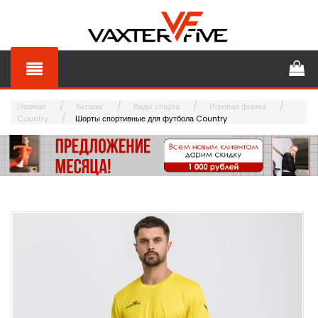
Главная
Каталог
Виды спорта
Игровая форма
Country
Шорты спортивные для футбола Country