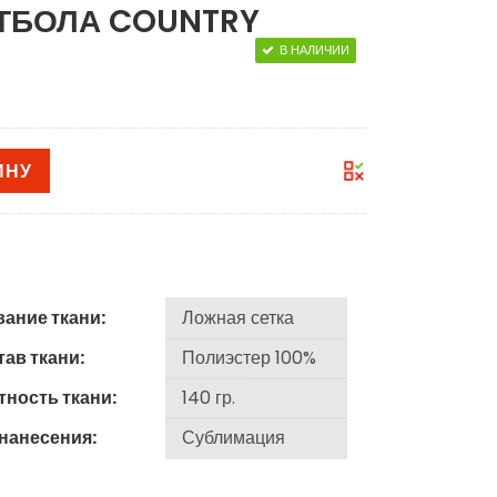
ТБОЛА COUNTRY
В НАЛИЧИИ
ИНУ
вание ткани:
ав ткани:
тность ткани:
 нанесения: