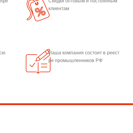
рефе
Скидки оптовым и постоянным
клиентам
всю
Наша компания состоит в реест
ре промышленников РФ