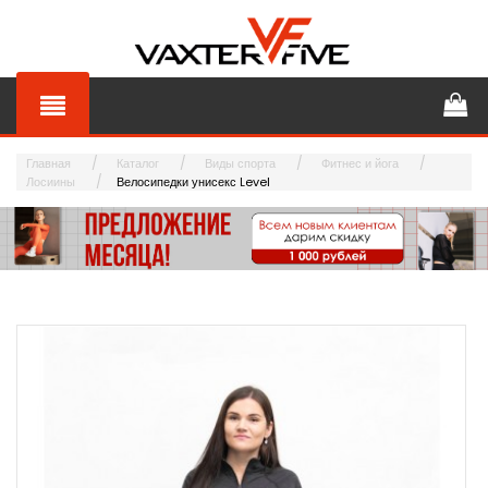
Главная
Каталог
Виды спорта
Фитнес и йога
Лосиины
Велосипедки унисекс Level