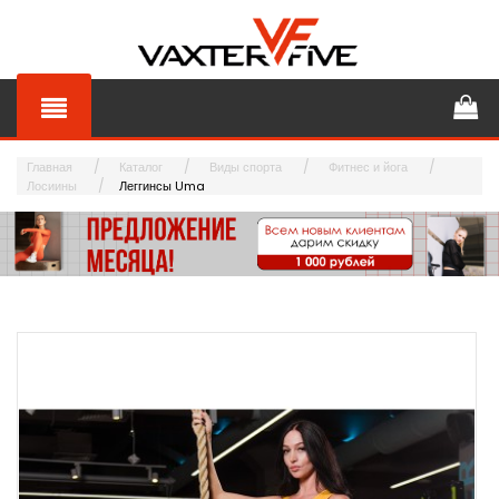
Главная
Каталог
Виды спорта
Фитнес и йога
Лосиины
Леггинсы Uma