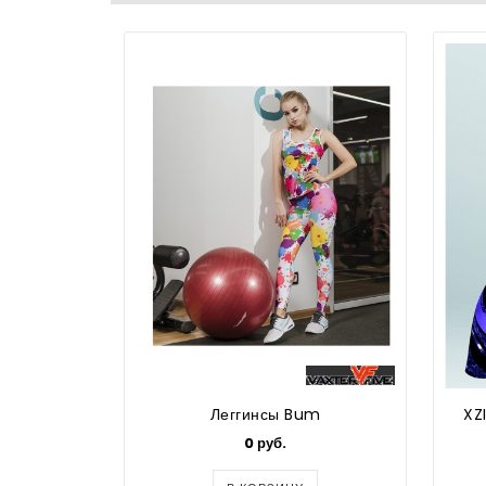
Леггинсы Bum
XZ
0 руб.