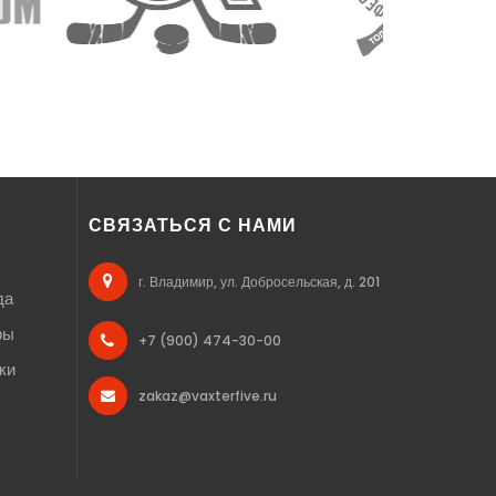
СВЯЗАТЬСЯ С НАМИ
г. Владимир, ул. Добросельская, д. 201
да
ры
+7 (900) 474-30-00
ки
zakaz@vaxterfive.ru