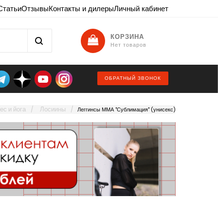
Статьи
Отзывы
Контакты и дилеры
Личный кабинет
КОРЗИНА
Нет товаров
ОБРАТНЫЙ ЗВОНОК
ес и йога
Лосиины
Леггинсы ММА "Сублимация" (унисекс)