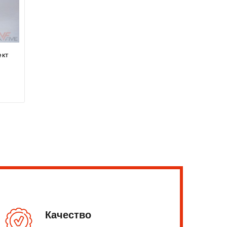
ект
Качество