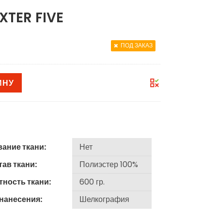
TER FIVE
ПОД ЗАКАЗ
ИНУ
вание ткани:
ав ткани:
тность ткани:
 нанесения: