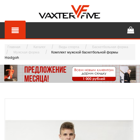
Главная
Каталог
Виды спорта
Баскетбольная форма
Мужская форма
Комплект мужской баскетбольной формы
Hadgoh