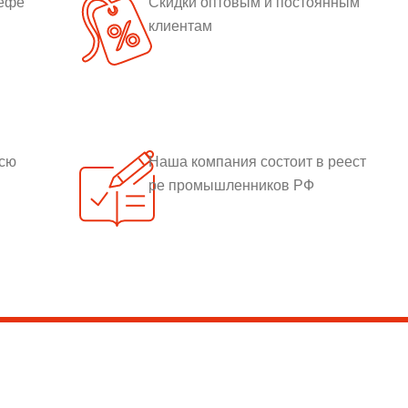
рефе
Скидки оптовым и постоянным
клиентам
всю
Наша компания состоит в реест
ре промышленников РФ