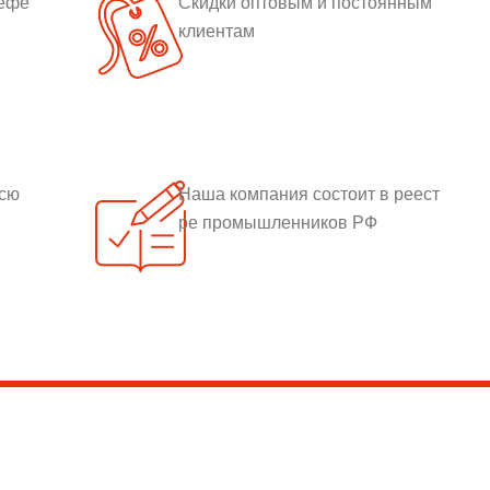
рефе
Скидки оптовым и постоянным
клиентам
всю
Наша компания состоит в реест
ре промышленников РФ