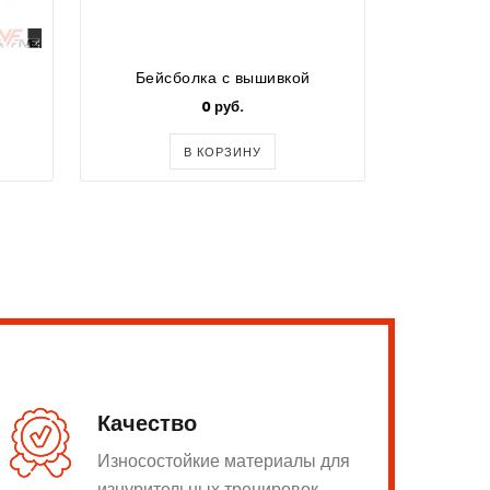
Бейсболка с вышивкой
Бе
0 руб.
50
В КОРЗИНУ
Качество
Износостойкие материалы для
изнурительных тренировок