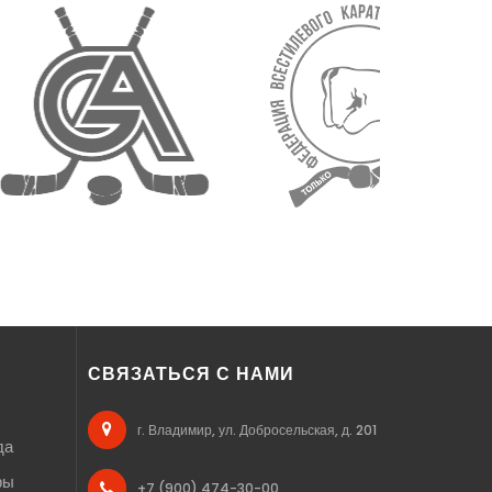
СВЯЗАТЬСЯ С НАМИ
г. Владимир, ул. Добросельская, д. 201
да
ры
+7 (900) 474-30-00