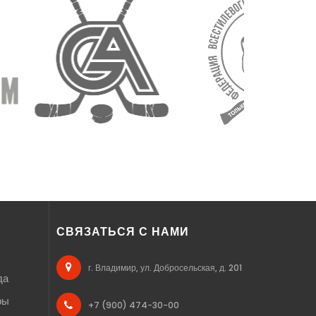
СВЯЗАТЬСЯ С НАМИ
г. Владимир, ул. Добросельская, д. 201
да
ры
+7 (900) 474-30-00