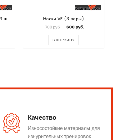
Следки белые VF (упаковка 3 шт.)
Носки VF (3 пары)
Нос
700 руб.
600 руб.
20
В КОРЗИНУ
Качество
Износостойкие материалы для
изнурительных тренировок