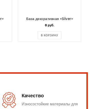
r»
База декоративная «Silver»
База де
0 руб.
В КОРЗИНУ
Качество
Износостойкие материалы для