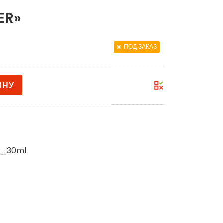
ER»
ПОД ЗАКАЗ
ИНУ
r_30ml