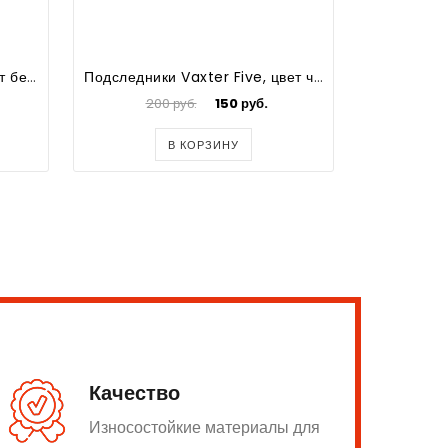
Шорты спортивные "VF", цвет белый, р.XL
Подследники Vaxter Five, цвет черный
Штан
200 руб.
150 руб.
2200
В КОРЗИНУ
Качество
Износостойкие материалы для