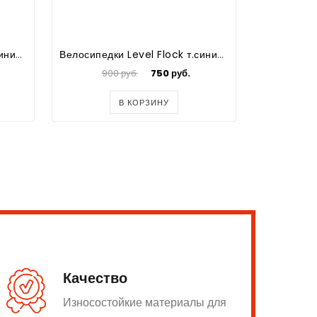
Велосипедки Level Flock т.синий р.M
Велосипедки Level Flock т.синий р.S
900 руб.
750 руб.
100
В КОРЗИНУ
Качество
Износостойкие материалы для