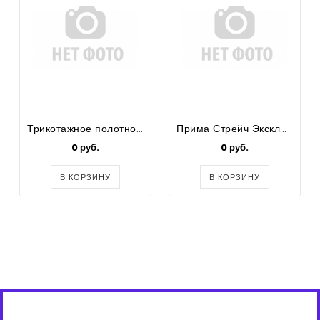
Трикотажное полотно 92/8 Хб/Эл (Кулирка_30/1_Пенье_Рулон_40-02_Чёрный)
Прима Стрейч Эксклюзив, Термотрансфер, 240 г/кв.м, 152 см Черный Дрозд
0 руб.
0 руб.
В КОРЗИНУ
В КОРЗИНУ