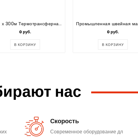
30мм х 300м Термотрансферная лента, черная, RESIN TEXTILE , out, втулка 1", ш/в 30мм ((506))
0 руб.
0 руб.
В КОРЗИНУ
В КОРЗИНУ
бирают нас
Скорость
ких
Современное оборудование дл