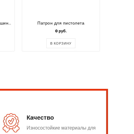
Промышленная швейная машина Jack JK-A6F (E) (комплект)
Патрон для пистолета
0 руб.
36800
В КОРЗИНУ
Качество
Износостойкие материалы для