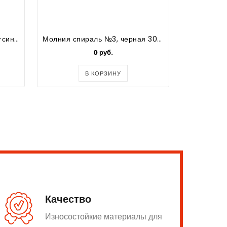
Молния спираль №5, темно-синяя, 80 см.(1 замок)
Молния спираль №3, черная 30см. н/р
0 руб.
В КОРЗИНУ
Качество
Износостойкие материалы для