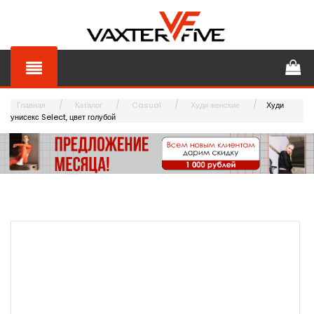
Главная
Каталог
Casual
Худи женские
Худи
унисекс Select, цвет голубой