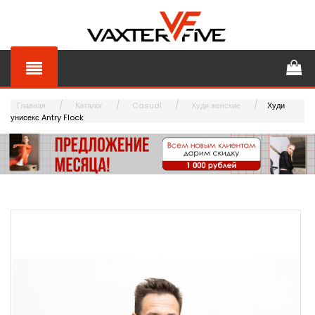
Главная
Каталог
Casual
Худи женские
Худи
унисекс Antry Flock