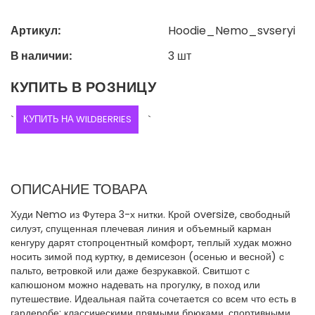
Артикул:
Hoodie_Nemo_svseryi
В наличии:
3
шт
КУПИТЬ В РОЗНИЦУ
`
КУПИТЬ НА WILDBERRIES
`
ОПИСАНИЕ ТОВАРА
Худи Nemo из Футера 3-х нитки. Крой oversize, свободный
силуэт, спущенная плечевая линия и объемный карман
кенгуру дарят стопроцентный комфорт, теплый худак можно
носить зимой под куртку, в демисезон (осенью и весной) с
пальто, ветровкой или даже безрукавкой. Свитшот с
капюшоном можно надевать на прогулку, в поход или
путешествие. Идеальная пайта сочетается со всем что есть в
гардеробе: классическими прямыми брюками, спортивными