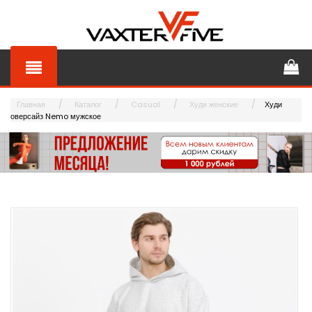
Главная
Каталог
Casual
Худи женские
Худи
оверсайз Nemo мужское