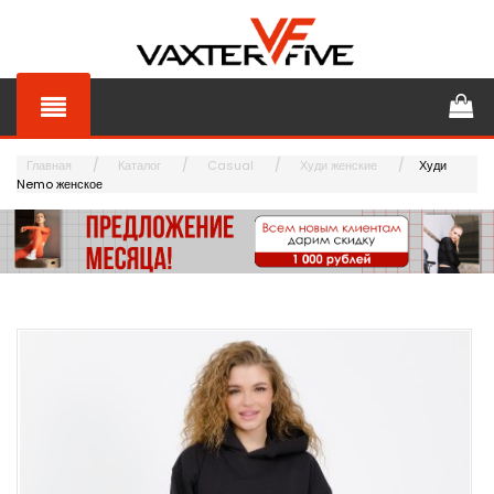
Главная
Каталог
Casual
Худи женские
Худи
Nemo женское