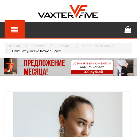
Главная
Каталог
Casual
Свитшоты женские
Свитшот унисекс Rowan Style