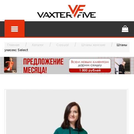
Главная
Каталог
Casual
Штаны женские
Штаны
унисекс Select