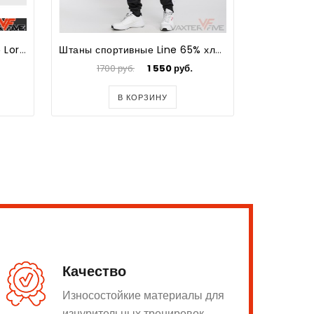
Штаны унисекс укороченные Lord-Джентльмен
Штаны спортивные Line 65% хлопок, 35% ПЭ
Шт
1700 руб.
1 550 руб.
В КОРЗИНУ
Качество
Износостойкие материалы для
изнурительных тренировок