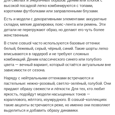
для смелых и энергичных образов. Деним или хлопок с
высокой посадкой легко комбинируются с топами,
короткими футболками или заправленными блузами.
Есть и модели с декоративными элементами: аккуратные
складки, мягкие драпировки, пояс-лента или ремень. Эти
детали не перегружают образ, но делают его чуть более
женственным.
В стиле casual часто используются базовые оттенки:
белый, бежевый, серый, чёрный, синий. Такие шорты легко
вписываются в гардероб и не требуют сложных
комбинаций. Деним классического синего или голубого
цвета — вечный вариант, который остаётся актуальным вне
зависимости от сезона.
Наряду с нейтральными оттенками встречаются и
пастельные: нежно-розовый, светло-зелёный, голубой. Они
придают образу свежести и лёгкости. Для тех, кто любит
яркость, подойдут модели насыщенных тонов —
кораллового, жёлтого, изумрудного. В casual-коллекциях
такие акценты встречаются реже, но именно они позволяют
выделиться и добавить образу динамики.