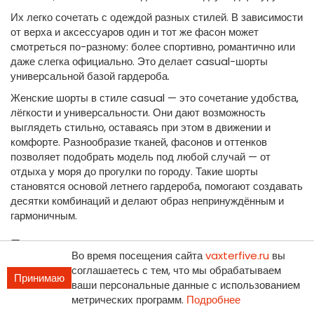
Их легко сочетать с одеждой разных стилей. В зависимости
от верха и аксессуаров один и тот же фасон может
смотреться по-разному: более спортивно, романтично или
даже слегка официально. Это делает casual-шорты
универсальной базой гардероба.
Женские шорты в стиле casual — это сочетание удобства,
лёгкости и универсальности. Они дают возможность
выглядеть стильно, оставаясь при этом в движении и
комфорте. Разнообразие тканей, фасонов и оттенков
позволяет подобрать модель под любой случай — от
отдыха у моря до прогулки по городу. Такие шорты
становятся основой летнего гардероба, помогают создавать
десятки комбинаций и делают образ непринуждённым и
гармоничным.
Преимущества наших женских шорт:
Во время посещения сайта
vaxterfive.ru
вы
Качество материалов
: Мы используем только
соглашаетесь с тем, что мы обрабатываем
Принимаю
высококачественные ткани, которые обеспечивают
ваши персональные данные с использованием
комфорт, долговечность и приятные тактильные
метрических программ.
Подробнее
ощущения. Наши шорты выполнены из дышащих,