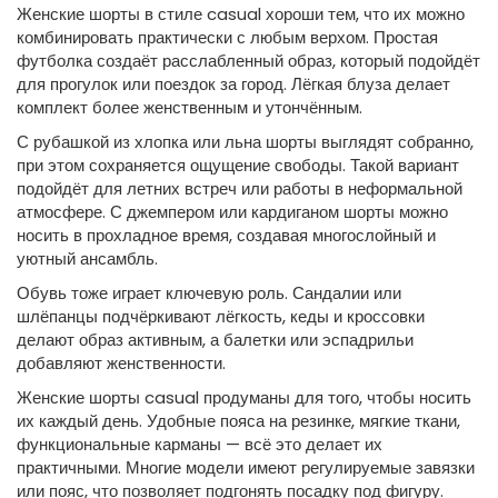
Женские шорты в стиле casual хороши тем, что их можно
комбинировать практически с любым верхом. Простая
футболка создаёт расслабленный образ, который подойдёт
для прогулок или поездок за город. Лёгкая блуза делает
комплект более женственным и утончённым.
С рубашкой из хлопка или льна шорты выглядят собранно,
при этом сохраняется ощущение свободы. Такой вариант
подойдёт для летних встреч или работы в неформальной
атмосфере. С джемпером или кардиганом шорты можно
носить в прохладное время, создавая многослойный и
уютный ансамбль.
Обувь тоже играет ключевую роль. Сандалии или
шлёпанцы подчёркивают лёгкость, кеды и кроссовки
делают образ активным, а балетки или эспадрильи
добавляют женственности.
Женские шорты casual продуманы для того, чтобы носить
их каждый день. Удобные пояса на резинке, мягкие ткани,
функциональные карманы — всё это делает их
практичными. Многие модели имеют регулируемые завязки
или пояс, что позволяет подгонять посадку под фигуру.