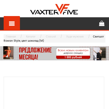
Главная
Каталог
Casual
Худи мужские
Свитшот
Rowan Style, цвет шоколад (M)